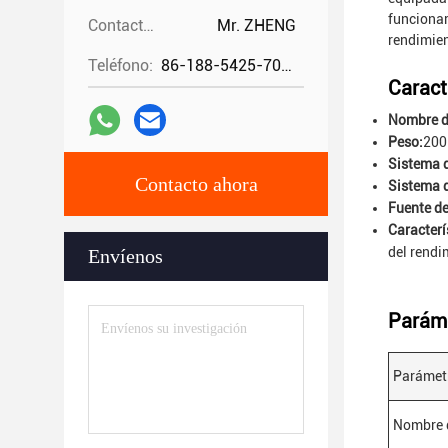
funcionar
Contactos:
Mr. ZHENG
rendimien
Teléfono:
86-188-5425-7020
Caract
Nombre d
Peso:
200
Sistema d
Contacto ahora
Sistema d
Fuente de
Caracterí
del rendi
Envíenos
Paráme
Parámet
Nombre 