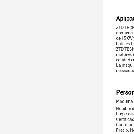
Aplica
ZTD TECHN
aparienci
de 15KW y
hábiles.L
ZTD TECH
motores.e
calidad e
La máquin
necesidad
Person
Máquina 
Nombre 
Lugar de
Certifica
Cantidad
Precio: N