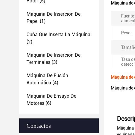
Rotor
(5)
Máquina de e
Máquina De Inserción De
Fuente
Papel
(1)
alimen
Peso:
Cuña Que Inserta La Máquina
(2)
Tamañ
Máquina De Inserción De
Tasa de
Terminales
(3)
detecci
Máquina De Fusión
Máquina de e
Automática
(4)
Máquina de e
Máquina De Ensayo De
Motores
(6)
Descri
Contactos
Máquina d
equipada 