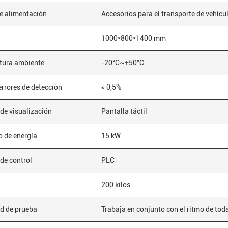
e alimentación
Accesorios para el transporte de vehícu
1000*800*1400 mm
tura ambiente
-20°C~+50°C
errores de detección
< 0,5%
de visualización
Pantalla táctil
 de energía
15 kW
de control
PLC
200 kilos
d de prueba
Trabaja en conjunto con el ritmo de toda