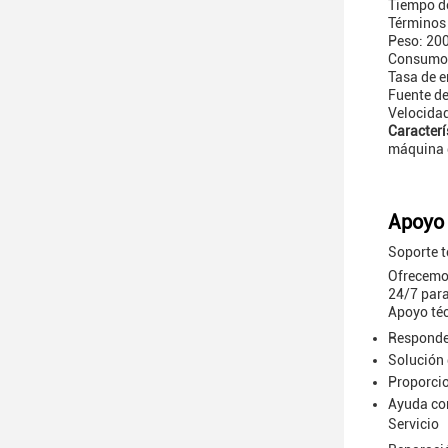
Tiempo de
Términos 
Peso: 20
Consumo 
Tasa de e
Fuente d
Velocidad
Caracterí
máquina d
Apoyo 
Soporte t
Ofrecemos
24/7 para
Apoyo té
Responder
Solución 
Proporcio
Ayuda con
Servicio