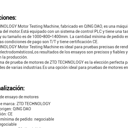
ciones:
OLOGY Motor Testing Machine, fabricado en QING DAO, es una máquina 
a del motor.Está equipado con un sistema de control PLC y tiene una tas
 su tamaño es de 1000*800*1400mm. La cantidad mínima de pedido es n
as condiciones de pago son T/T y tiene certificación CE.
NOLOGY Motor Testing Machine es ideal para pruebas precisas de rendi
lectrodomésticosLos resultados de los ensayos son precisos y fiables y p
n la producción.
a de prueba de motores de ZTD TECHNOLOGY es la elección perfecta pa
es de varias industrias.Es una opción ideal para pruebas de motores en 
alización:
de ensayo de motores
de marca: ZTD TECHNOLOGY
 origen: QING DAO
ción: CE
 mínima de pedido: negociable
egociable