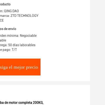
producto
en: QING DAO
a marca: ZTD TECHNOLOGY
 CE
os de envío
orden mínima: Negociable
iable
rega: 50 días laborables
e pago: T/T
siga el mejor precio
ba de motor completa 200KG
,