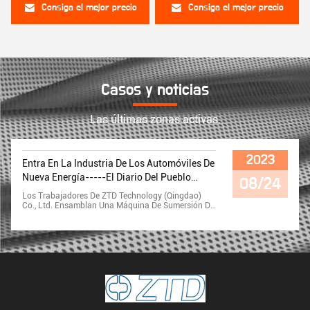
Consiga el mejor precio
Consiga el mejor precio
Casos y noticias
Las últimas zonas activas.
2023
Entra En La Industria De Los Automóviles De
Nueva Energía-----El Diario Del Pueblo
08/24
2023-08-24
Los Trabajadores De ZTD Technology (Qingdao)
Co., Ltd. Ensamblan Una Máquina De Sumersión De
Pintura En Un Taller.El Presidente De La Compañía,
Li Xueqiang, Dijo A Los Periodistas Que Este Equipo
Se Produce Especialmente Para El Mayor Proveedor
De Tecnología Automotriz Del Mundo., Alemania
Bosch Company, Aceptación A Principios De
Febrero, Entrega Tardía.ZTD Technology (Qingdao)
Co., Ltd. Se Dedica Principalmente A La Industria De
Equipos De Motor Y Sus Productos Se Exportan A
Japón, Turquía, Corea Del Sur, Vietnam, India Y
Otros Países,que Está Catalogado Como El Nuevo