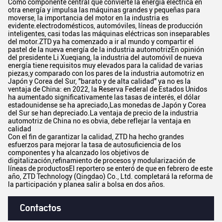
Como componente central que convierte la energía eléctrica en
otra energía y impulsa las máquinas grandes y pequeñas para
moverse, la importancia del motor en la industria es
evidente.electrodomésticos, automóviles, líneas de producción
inteligentes, casi todas las máquinas eléctricas son inseparables
del motor.ZTD ya ha comenzado a ir al mundo y compartir el
pastel de la nueva energía de la industria automotrizEn opinión
del presidente Li Xueqiang, la industria del automóvil de nueva
energía tiene requisitos muy elevados para la calidad de varias
piezas,y comparado con los pares de la industria automotriz en
Japón y Corea del Sur, "barato y de alta calidad" ya no es la
ventaja de China: en 2022, la Reserva Federal de Estados Unidos
ha aumentado significativamente las tasas de interés, el dólar
estadounidense se ha apreciado,Las monedas de Japón y Corea
del Sur se han depreciado.La ventaja de precio de la industria
automotriz de China no es obvia, debe reflejar la ventaja en
calidad
Con el fin de garantizar la calidad, ZTD ha hecho grandes
esfuerzos para mejorar la tasa de autosuficiencia de los
componentes y ha alcanzado los objetivos de
digitalización,refinamiento de procesos y modularización de
líneas de productosEl reportero se enteró de que en febrero de este
año, ZTD Technology (Qingdao) Co., Ltd. completará la reforma de
la participación y planea salir a bolsa en dos años.
Contactos