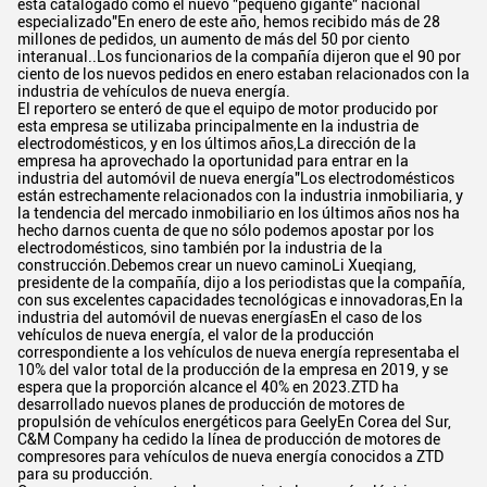
está catalogado como el nuevo "pequeño gigante" nacional
especializado"En enero de este año, hemos recibido más de 28
millones de pedidos, un aumento de más del 50 por ciento
interanual..Los funcionarios de la compañía dijeron que el 90 por
ciento de los nuevos pedidos en enero estaban relacionados con la
industria de vehículos de nueva energía.
El reportero se enteró de que el equipo de motor producido por
esta empresa se utilizaba principalmente en la industria de
electrodomésticos, y en los últimos años,La dirección de la
empresa ha aprovechado la oportunidad para entrar en la
industria del automóvil de nueva energía"Los electrodomésticos
están estrechamente relacionados con la industria inmobiliaria, y
la tendencia del mercado inmobiliario en los últimos años nos ha
hecho darnos cuenta de que no sólo podemos apostar por los
electrodomésticos, sino también por la industria de la
construcción.Debemos crear un nuevo caminoLi Xueqiang,
presidente de la compañía, dijo a los periodistas que la compañía,
con sus excelentes capacidades tecnológicas e innovadoras,En la
industria del automóvil de nuevas energíasEn el caso de los
vehículos de nueva energía, el valor de la producción
correspondiente a los vehículos de nueva energía representaba el
10% del valor total de la producción de la empresa en 2019, y se
espera que la proporción alcance el 40% en 2023.ZTD ha
desarrollado nuevos planes de producción de motores de
propulsión de vehículos energéticos para GeelyEn Corea del Sur,
C&M Company ha cedido la línea de producción de motores de
compresores para vehículos de nueva energía conocidos a ZTD
para su producción.